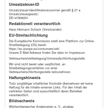
Umsatzsteuer-ID
Umsatzsteuer-Identifikationsnummer gemäß § 27 a
Umsatzsteuergesetz:
DE147806251
Redaktionell verantwortlich
Hans-Hermann Schock (Vorsitzender)
EU-Streitschlichtung
Die Europäische Kommission stellt eine Plattform zur Online-
Streitbeilegung (OS) bereit:
https://ec.europa.eu/consumers/odr/
.
Unsere E-Mail-Adresse finden Sie oben im Impressum.
Verbraucher­streit­beilegung/Universal­schlichtungs­stelle
Wir sind nicht bereit oder verpflichtet, an
Streitbeilegungsverfahren vor einer
Verbraucherschlichtungsstelle teilzunehmen.
Haftungshinweis
Trotz sorgfältiger inhaltlicher Kontrolle übernehmen wir keine
Haftung für die Inhalte externer Links. Für den Inhalt der
verlinkten Seiten sind ausschließlich deren Betreiber
verantwortlich.
Bildnachweis
Württembergischer Anglerverein e. V.,
pixabay